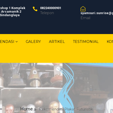
shop 1 Komplek
082240000901
t Arcamanik 2
Telepon
syamsuri.sunrise@
 Sindanglaya
Email
ENDASI
GALERY
ARTIKEL
TESTIMONIAL
KO
Home
Rekomendasi Plakat Futuristik