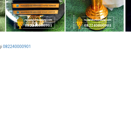
gi
082240000901