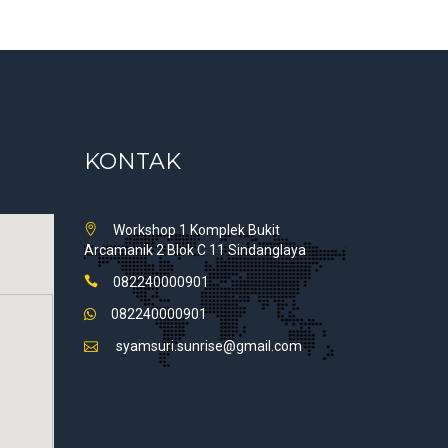
KONTAK
Workshop 1 Komplek Bukit
Arcamanik 2 Blok C 11 Sindanglaya
082240000901
082240000901
syamsuri.sunrise@gmail.com