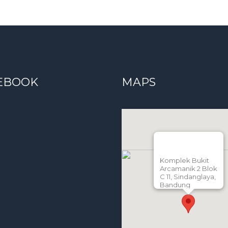
EBOOK
MAPS
Komplek Bukit
Arcamanik 2 Blok
C 11, Sindanglaya,
Bandung