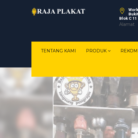
Work
Buki
Blok C 11
Alamat
TENTANG KAMI
PRODUK
REKOM