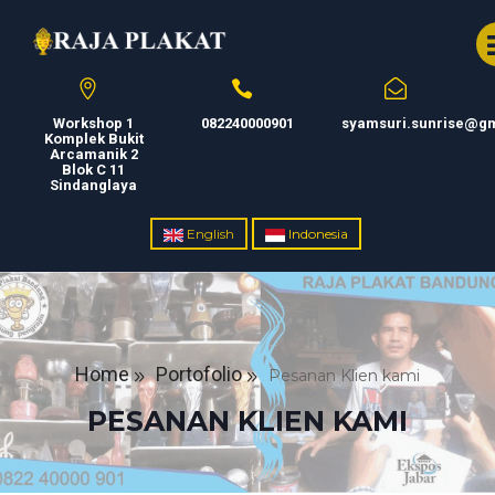
Workshop 1
082240000901
syamsuri.sunrise@g
Komplek Bukit
Arcamanik 2
Blok C 11
Sindanglaya
English
Indonesia
Home
Portofolio
Pesanan Klien kami
PESANAN KLIEN KAMI