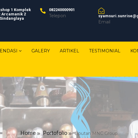
shop 1 Komplek
082240000901
t Arcamanik 2
Telepon
syamsuri.sunrise@
 Sindanglaya
Email
ENDASI
GALERY
ARTIKEL
TESTIMONIAL
KO
Home
Portofolio
Liputan MNC Group