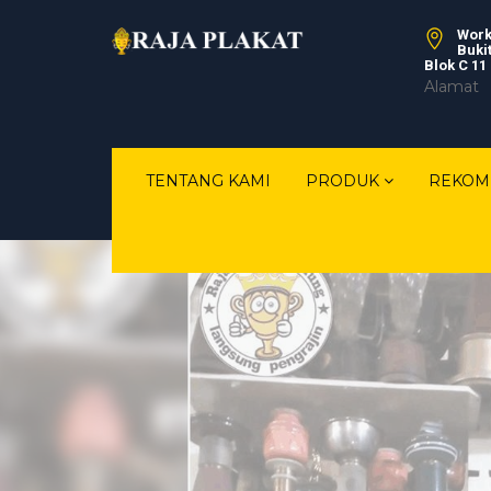
Work
Buki
Blok C 11
Alamat
TENTANG KAMI
PRODUK
REKOM